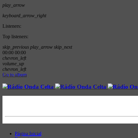
play_arrow
keyboard_arrow_right
Listeners:
Top listeners:
skip_previous
play_arrow
skip_next
00:00
00:00
chevron_left
volume_up
chevron_left
Go to album
Página Inicial