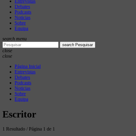
Entrevistas
Debates
Podcasts
Noticias
Sobre
Equipa
search
menu
search
Pesquisar
close
close
Página Inicial
Entrevistas
Debates
Podcasts
Noticias
Sobre
Equipa
Escritor
1 Resultado / Página 1 de 1