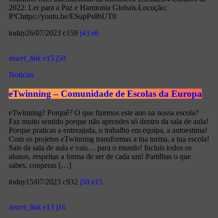
2022: Ler para a Paz e Harmonia Globais.Locução:
8ºChttps://youtu.be/ESupPs8bUT0
today
26/07/2023
159
43
6
insert_link
15
50
Noticias
eTwinning – Comunidade de Escolas da Europa
eTwinning? Porquê? O que fizemos este ano na nossa escola?
Faz muito sentido porque não aprendes só dentro da sala de aula!
Porque praticas a entreajuda, o trabalho em equipa, a autoestima!
Com os projetos eTwinning transformas a tua turma, a tua escola!
Sais da sala de aula e vais… para o mundo! Incluis todos os
alunos, respeitas a forma de ser de cada um! Partilhas o que
sabes, cooperas […]
today
15/07/2023
932
50
15
insert_link
13
16