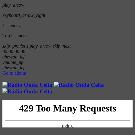
play_arrow
keyboard_arrow_right
Listeners:
Top listeners:
skip_previous
play_arrow
skip_next
00:00
00:00
chevron_left
volume_up
chevron_left
Go to album