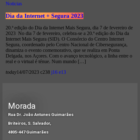
Noticias
Dia da Internet + Segura 2023
20.ª edição do Dia da Internet Mais Segura, dia 7 de fevereiro de
2023 No dia 7 de fevereiro, celebra-se a 20.ª edição do Dia da
Internet Mais Segura (SID). O Consórcio do Centro Internet
Segura, coordenado pelo Centro Nacional de Cibersegurança,
dinamiza o evento comemorativo, que se realiza em Ponta
Delgada, nos Açores. Com o avanço tecnológico, a linha entre o
real e o virtual é ténue. Num mundo […]
today
14/07/2023
238
16
13
Morada
Rua Dr. João Antunes Guimarães
Briteiros, S. Salvador,
4805-447 Guimarães