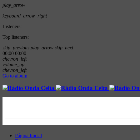
play_arrow
keyboard_arrow_right
Listeners:
Top listeners:
skip_previous
play_arrow
skip_next
00:00
00:00
chevron_left
volume_up
chevron_left
Go to album
Página Inicial