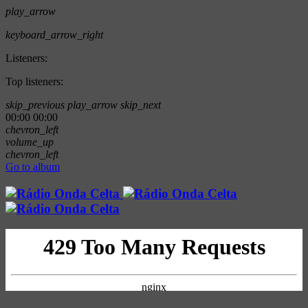
play_arrow
keyboard_arrow_right
Listeners:
Top listeners:
skip_previous
play_arrow
skip_next
00:00
00:00
chevron_left
volume_up
chevron_left
Go to album