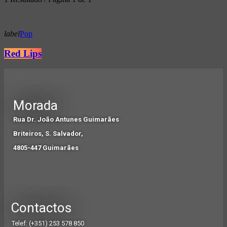
label
Pop
Red Lips
Morada
Rua Dr. João Antunes Guimarães
Briteiros, S. Salvador,
4805-447 Guimarães
Contactos
Telef: (+351) 253 578 850