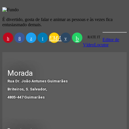
É divertido, gosta de falar e animar as pessoas e às vezes fica
entusiasmado demais.
EMAIL
RATE IT
Editor de
Vídeo
Locutor
Morada
Rua Dr. João Antunes Guimarães
Briteiros, S. Salvador,
4805-447 Guimarães