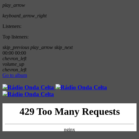
play_arrow
keyboard_arrow_right
Listeners:
Top listeners:
skip_previous
play_arrow
skip_next
00:00
00:00
chevron_left
volume_up
chevron_left
Go to album