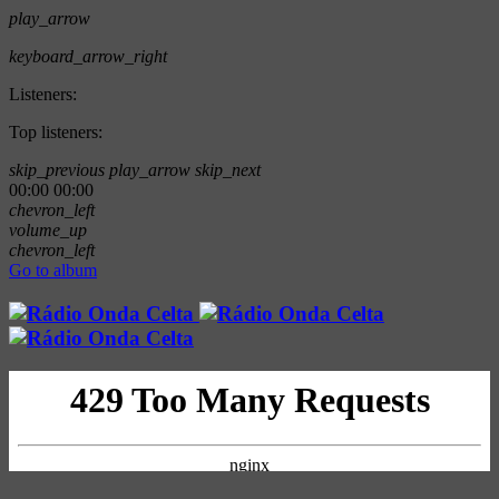
play_arrow
keyboard_arrow_right
Listeners:
Top listeners:
skip_previous
play_arrow
skip_next
00:00
00:00
chevron_left
volume_up
chevron_left
Go to album