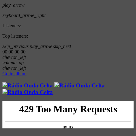
play_arrow
keyboard_arrow_right
Listeners:
Top listeners:
skip_previous
play_arrow
skip_next
00:00
00:00
chevron_left
volume_up
chevron_left
Go to album