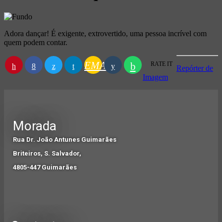
Adora dançar! É exigente, extrovertido, uma pessoa incrível com
quem podem contar.
EMAIL
RATE IT
Repórter de
Imagem
Morada
Rua Dr. João Antunes Guimarães
Briteiros, S. Salvador,
4805-447 Guimarães