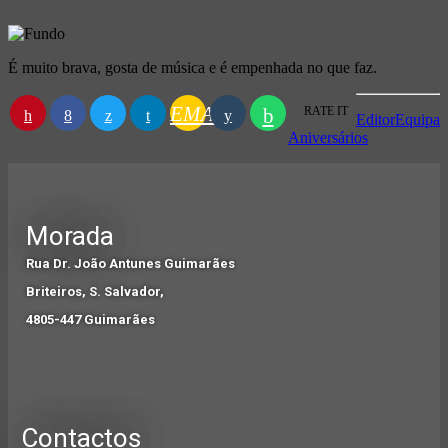
É muito brava, gosta de música e é empenhada no que faz.
EMAIL
RATE IT
Editor
Equipa
Aniversários
Morada
Rua Dr. João Antunes Guimarães
Briteiros, S. Salvador,
4805-447 Guimarães
Contactos