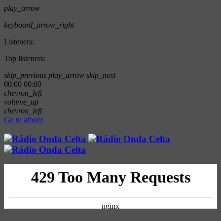
play_arrow
keyboard_arrow_right
Listeners:
Top listeners:
skip_previous
play_arrow
skip_next
00:00
00:00
chevron_left
volume_up
chevron_left
Go to album