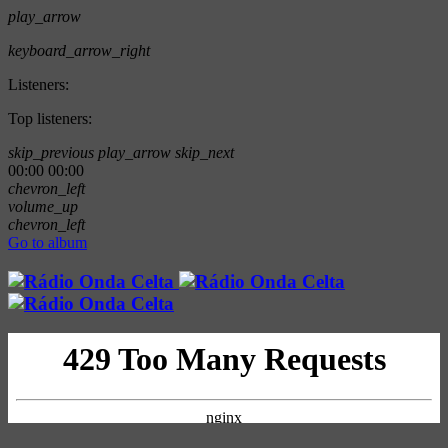
play_arrow
keyboard_arrow_right
Listeners:
Top listeners:
skip_previous
play_arrow
skip_next
00:00
00:00
chevron_left
volume_up
chevron_left
Go to album