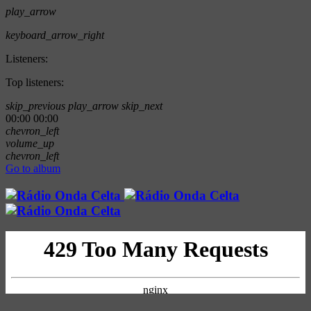
play_arrow
keyboard_arrow_right
Listeners:
Top listeners:
skip_previous
play_arrow
skip_next
00:00
00:00
chevron_left
volume_up
chevron_left
Go to album