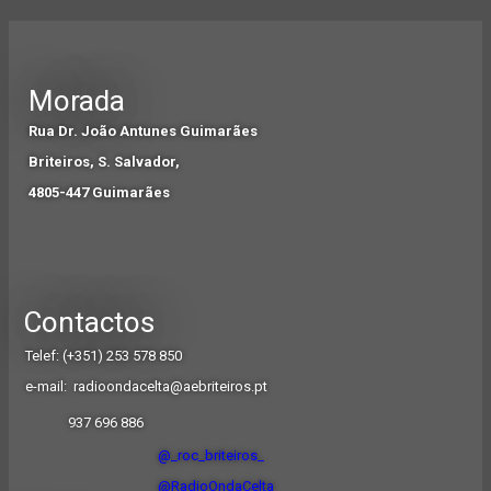
Morada
Rua Dr. João Antunes Guimarães
Briteiros, S. Salvador,
4805-447 Guimarães
Contactos
Telef: (+351) 253 578 850
e-mail: radioondacelta@aebriteiros.pt
9
37 696 886
@_roc_briteiros_
@RadioOndaCelta